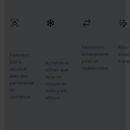
Profitez de paiements sécurisés, d’échanges flexibles et
d’une réservation simple avec une livraison rapide.
Paiement
Des
Échanges
Rés
100 %
moments
flexibles
faci
sécurisé
uniques à
Facilement
Réser
échangeable
simpl
partager
Paiement
pour un
traca
100 %
Activités et
cadeau idéal
sécurisé
offres que
avec des
vous ne
partenaires
trouverez
de
nulle part
confiance
ailleurs