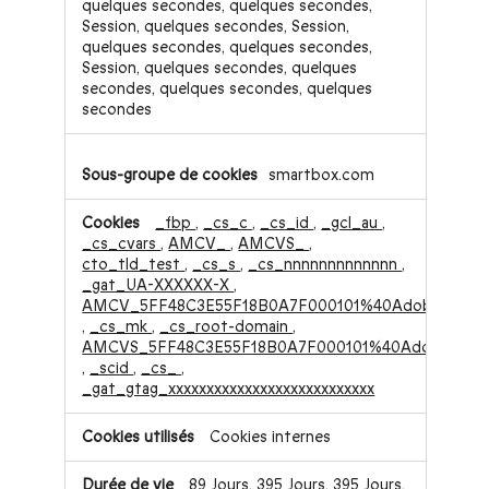
quelques secondes, quelques secondes,
Session, quelques secondes, Session,
quelques secondes, quelques secondes,
Session, quelques secondes, quelques
secondes, quelques secondes, quelques
secondes
smartbox.com
_fbp
,
_cs_c
,
_cs_id
,
_gcl_au
,
_cs_cvars
,
AMCV_
,
AMCVS_
,
cto_tld_test
,
_cs_s
,
_cs_nnnnnnnnnnnnn
,
_gat_UA-XXXXXX-X
,
AMCV_5FF48C3E55F18B0A7F000101%40AdobeOrg
,
_cs_mk
,
_cs_root-domain
,
AMCVS_5FF48C3E55F18B0A7F000101%40AdobeOrg
,
_scid
,
_cs_
,
_gat_gtag_xxxxxxxxxxxxxxxxxxxxxxxxxxx
Cookies internes
89 Jours, 395 Jours, 395 Jours,