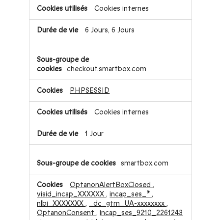
Cookies internes
6 Jours, 6 Jours
checkout.smartbox.com
PHPSESSID
Cookies internes
1 Jour
smartbox.com
OptanonAlertBoxClosed
,
visid_incap_XXXXXX
,
incap_ses_*
,
nlbi_XXXXXXX
,
_dc_gtm_UA-xxxxxxxx
,
OptanonConsent
,
incap_ses_9210_2261243