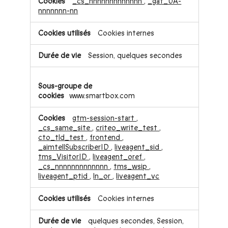
_cs_nnnnnnnnnnnnn
,
_gat_UA-
nnnnnnn-nn
Cookies internes
Session, quelques secondes
www.smartbox.com
gtm-session-start
,
_cs_same_site
,
criteo_write_test
,
cto_tld_test
,
frontend
,
_aimtellSubscriberID
,
liveagent_sid
,
tms_VisitorID
,
liveagent_oref
,
_cs_nnnnnnnnnnnnn
,
tms_wsip
,
liveagent_ptid
,
ln_or
,
liveagent_vc
Cookies internes
quelques secondes, Session,