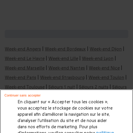
Nos idées de week-ends en France :
Week-end Angers
|
Week-end Bordeaux
|
Week-end Dijon
|
Week-end Le Havre
|
Week-end Lille
|
Week-end Lyon
|
Week-end Marseille
|
Week-end Nantes
|
Week-end Nice
|
Week-end Paris
|
Week-end Strasbourg
|
Week-end Toulon
|
Week-end Toulouse
|
Séjours 1 nuit
|
Séjours 2 nuits
|
Séjours
3 nuits
Continuer sans accepter
En cliquant sur « Accepter tous les cookies »,
vous acceptez le stockage de cookies sur votre
Nos idées de week-ends & nuits insolites:
appareil afin d’améliorer la navigation sur le site,
d’analyser l'utilisation du site et de nous aider
Nuit insolite en Aquitaine
|
Nuit insolite en Occitanie
|
Nuit
dans nos efforts de marketing. Pour plus