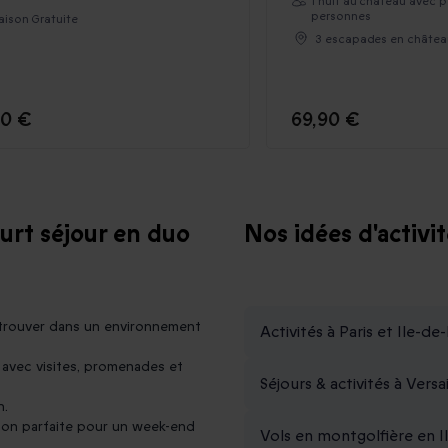
1 nuit au château avec p
personnes
raison Gratuite
3 escapades en châtea
90 €
69,90 €
urt séjour en duo
Nos idées d'activi
etrouver dans un environnement
Activités à Paris et Ile-de
 avec visites, promenades et
Séjours & activités à Versai
n.
ation parfaite pour un week-end
Vols en montgolfière en I