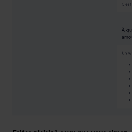
C’est
À qu
amou
Un w