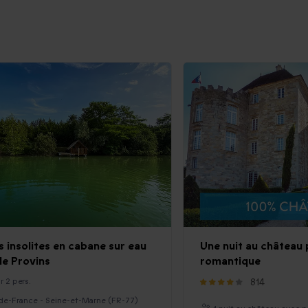
s insolites en cabane sur eau
Une nuit au château
de Provins
romantique
r 2 pers.
814
-de-France - Seine-et-Marne (FR-77)