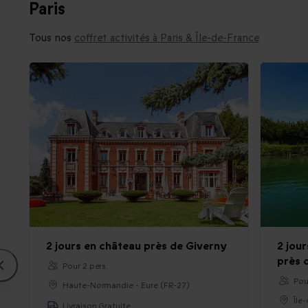
Paris
Tous nos
coffret activités à Paris & Île-de-France
2 jours en château près de Giverny
2 jour
près 
Pour 2 pers.
Pou
Haute-Normandie - Eure (FR-27)
Île
Livraison Gratuite