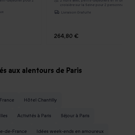
etit-déjeuner pour 2
2 nuits avec petits-déjeuners et 1h de
croisière sur la Seine pour 2 personnes
ux
Livraison Gratuite
264,80 €
tés aux alentours de Paris
-France
Hôtel Chantilly
lles
Activités à Paris
Séjour à Paris
le-de-France
Idées week-ends en amoureux