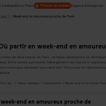
e Cadeau
Bons Plans
Espace Entreprise
Trouver un cadeau
 moi ?
/
Week-end en amoureux proche de Paris
Où partir en week-end en amoureux
À moins de deux heures de Paris, certaines destinations se distinguen
deux. Entre nature, patrimoine, hébergements de charme et expérience
end romantique marquant sans partir loin. Découvrez les destination
réussie.
Pour qui : ✓Idées cadeaux ✓Inspirations ✓Week-end et activités Par
un week-end en amoureux proche de