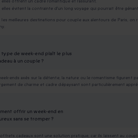
elles offrent un cadre romantique et rassurant,
elles évitent la contrainte d'un long voyage qui pourrait être géna
 les meilleures destinations pour couple aux alentours de Paris, on 
ny.
 type de week-end plaît le plus
adeau à un couple ?
eek-ends axés sur la détente, la nature ou le romantisme figurent pa
gement de charme et cadre dépaysant sont particulièrement apprécié
ent offrir un week-end en
reux sans se tromper ?
offrets cadeaux sont une solution pratique, car ils laissent au couple 