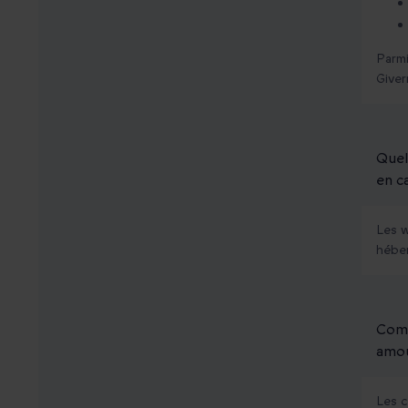
Parmi
Giver
Quel
en c
Les w
héber
Comm
amou
Les c