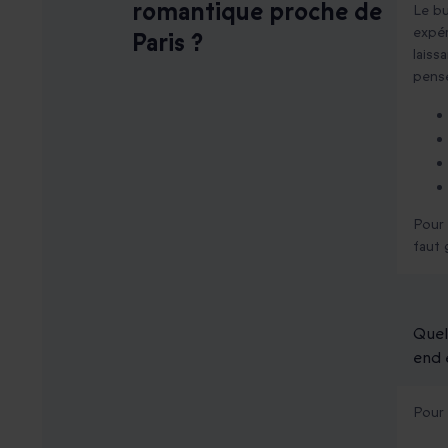
romantique proche de
Le bu
expér
Paris ?
laiss
pense
Pour 
faut 
Quel
end 
Pour 