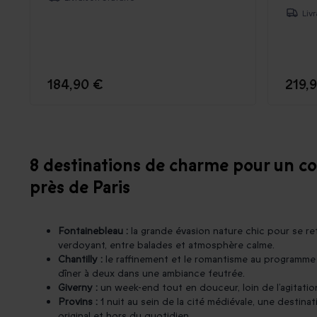
Liv
184,90 €
219,
8 destinations de charme pour un co
près de Paris
Fontainebleau :
la grande évasion nature chic pour se r
verdoyant, entre balades et atmosphère calme.
Chantilly :
le raffinement et le romantisme au programme
dîner à deux dans une ambiance feutrée.
Giverny :
un week-end tout en douceur, loin de l’agitatio
Provins :
1 nuit au sein de la cité médiévale, une destin
original et hors du quotidien.