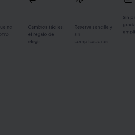
os
Cambios
Reserva
Val
flexibles
fácil
Sin p
gracia
que no
Cambios fáciles,
Reserva sencilla y
ampl
otro
el regalo de
sin
elegir
complicaciones