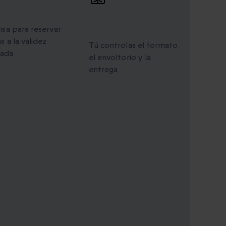
idez ampliada
Regalos
personalizados
risa para reservar
s a la validez
Tú controlas el formato,
iada
el envoltorio y la
entrega