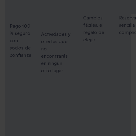
Pago
Momentos
Cambios
Reser
100 %
únicos
flexibles
fácil
seguro
para
Cambios
Reserv
fáciles, el
sencilla
compartir
Pago 100
regalo de
compli
% seguro
Actividades y
elegir
con
ofertas que
socios de
no
confianza
encontrarás
en ningún
otro lugar