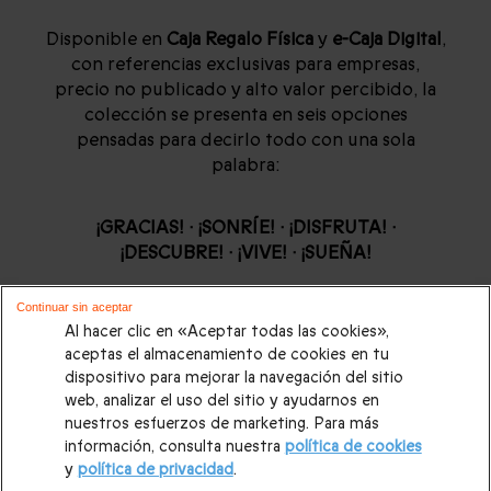
Disponible en
Caja Regalo Física
y
e-Caja Digital
,
con referencias exclusivas para empresas,
precio no publicado y alto valor percibido, la
colección se presenta en seis opciones
pensadas para decirlo todo con una sola
palabra:
¡GRACIAS! · ¡SONRÍE! · ¡DISFRUTA! ·
¡DESCUBRE! · ¡VIVE! · ¡SUEÑA!
Continuar sin aceptar
Porque regalar experiencias es crear recuerdos
Al hacer clic en «Aceptar todas las cookies»,
que fortalecen vínculos y dejan huella.
aceptas el almacenamiento de cookies en tu
dispositivo para mejorar la navegación del sitio
DESCUBRIR SOLUCIONES >
web, analizar el uso del sitio y ayudarnos en
nuestros esfuerzos de marketing. Para más
información, consulta nuestra
política de cookies
y
política de privacidad
.