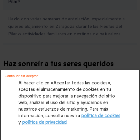
Pilar?
Hazlo con varias semanas de antelación, especialmente si
quieres alojamiento en Zaragoza durante las Fiestas del
Pilar o actividades familiares en destinos de naturaleza.
Haz sonreír a tus seres queridos
¡Experiencias inolvidables para decir "te quiero", "gracias" o
Continuar sin aceptar
simplemente "disfruta"!
Al hacer clic en «Aceptar todas las cookies»,
aceptas el almacenamiento de cookies en tu
dispositivo para mejorar la navegación del sitio
¿Qué hacer en el Puente de Noviembre con niños pequeños?
web, analizar el uso del sitio y ayudarnos en
nuestros esfuerzos de marketing. Para más
¿Qué hacer en el Puente de Diciembre con niños en España?
información, consulta nuestra
política de cookies
y
política de privacidad
.
¿Qué actividades hacer con niños de Halloween en España?