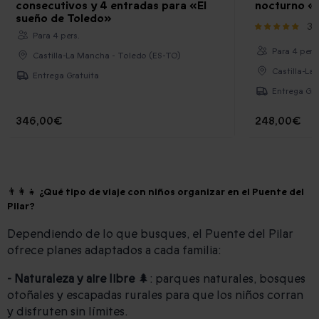
consecutivos y 4 entradas para «El
nocturno «
sueño de Toledo»
3
Para 4 pers.
Para 4 pers
Castilla-La Mancha - Toledo (ES-TO)
Castilla-La
Entrega Gratuita
Entrega Gra
346,00€
248,00€
👨‍👩‍👧 ¿Qué tipo de viaje con niños organizar en el Puente del
Pilar?
Dependiendo de lo que busques, el Puente del Pilar
ofrece planes adaptados a cada familia:
- Naturaleza y aire libre
🌲: parques naturales, bosques
otoñales y escapadas rurales para que los niños corran
y disfruten sin límites.