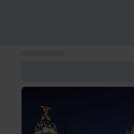
...
Planes en Madrid
Ahorra un 15% hoy
Usa el código VERANO al finalizar la compra