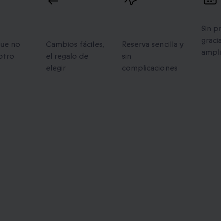
os
Cambios
Reserva
Val
flexibles
fácil
Sin p
gracia
que no
Cambios fáciles,
Reserva sencilla y
ampl
otro
el regalo de
sin
elegir
complicaciones