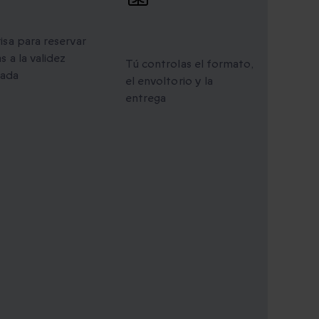
idez ampliada
Regalos
personalizados
risa para reservar
s a la validez
Tú controlas el formato,
iada
el envoltorio y la
entrega