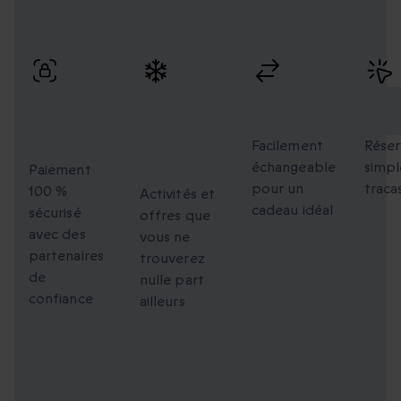
Profitez de paiements sécurisés, d’échanges flexibles et
d’une réservation simple avec une livraison rapide.
Paiement
Des
Échanges
Rés
100 %
moments
flexibles
faci
sécurisé
uniques à
Facilement
Réser
échangeable
simpl
partager
Paiement
pour un
traca
100 %
Activités et
cadeau idéal
sécurisé
offres que
avec des
vous ne
partenaires
trouverez
de
nulle part
confiance
ailleurs