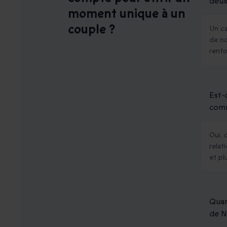
deux
moment unique à un
couple ?
Un ca
de no
renfo
Est-
comm
Oui, 
relat
et pl
Quan
de N