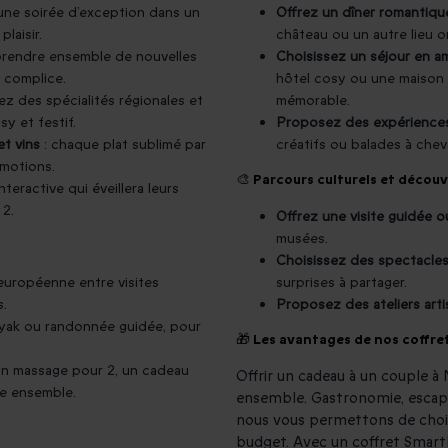
 une soirée d’exception dans un
Offrez un dîner romantique
laisir.
château ou un autre lieu or
prendre ensemble de nouvelles
Choisissez un séjour en 
 complice.
hôtel cosy ou une maison 
ez des spécialités régionales et
mémorable.
y et festif.
Proposez des expériences
t vins
: chaque plat sublimé par
créatifs ou balades à cheva
émotions.
🎨 Parcours culturels et découv
teractive qui éveillera leurs
 2.
Offrez une visite guidée 
musées.
Choisissez des spectacles
 européenne entre visites
surprises à partager.
s.
Proposez des ateliers art
kayak ou randonnée guidée, pour
🎁 Les avantages de nos coffre
un massage pour 2, un cadeau
Offrir un cadeau à un couple à 
re ensemble.
ensemble. Gastronomie, escapa
nous vous permettons de choisi
budget. Avec un coffret Smart