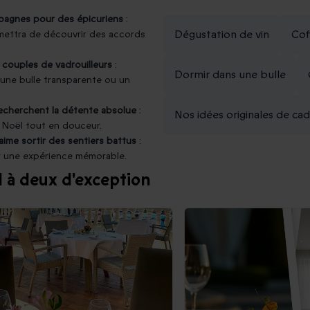
pagnes pour des épicuriens
:
Dégustation de vin
Cof
rmettra de découvrir des accords
s couples de vadrouilleurs
:
Dormir dans une bulle
une bulle transparente ou un
recherchent la détente absolue
:
Nos idées originales de c
 Noël tout en douceur.
ime sortir des sentiers battus
:
ir une expérience mémorable.
 à deux d'exception