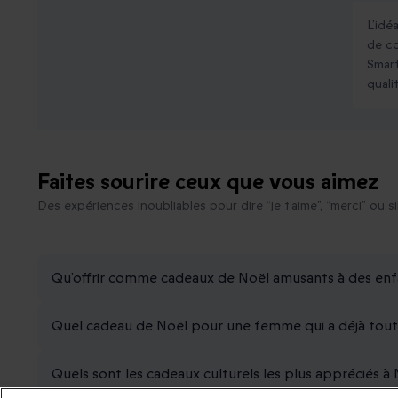
L’idé
de co
Smart
quali
Faites sourire ceux que vous aimez
Des expériences inoubliables pour dire “je t’aime”, “merci” ou s
Qu’offrir comme cadeaux de Noël amusants à des enf
Quel cadeau de Noël pour une femme qui a déjà tout
Quels sont les cadeaux culturels les plus appréciés à 