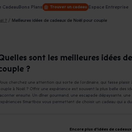
e Cadeau
Bons Plans
Espace Entreprise
Trouver un cadeau
ël ?
/
Meilleures idées de cadeaux de Noël pour couple
Quelles sont les meilleures idées 
couple ?
Vous cherchez une attention qui sorte de l’ordinaire, qui fasse plaisir
couple à Noël ? Offrir une expérience est souvent la plus belle des i
raconter ensuite. Un dîner gourmand, une escapade dépaysante, une p
expériences Smartbox vous permettent de choisir un cadeau qui a du s
Encore plus d'idées de cadeaux 