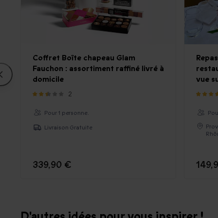
Coffret Boîte chapeau Glam
Repas 
Fauchon : assortiment raffiné livré à
resta
domicile
vue su
2
Pour 1 personne.
Pou
Prov
Livraison Gratuite
Rhôn
339,90 €
149,
D'autres idées pour vous inspirer !