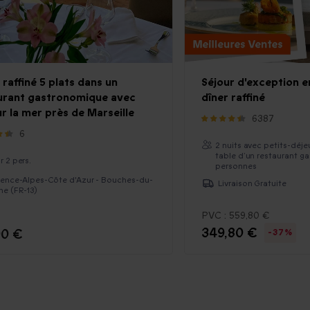
raffiné 5 plats dans un
Séjour d'exception e
urant gastronomique avec
dîner raffiné
r la mer près de Marseille
6387
6
2 nuits avec petits-déjeu
table d’un restaurant g
r 2 pers.
personnes
ence-Alpes-Côte d'Azur - Bouches-du-
Livraison Gratuite
e (FR-13)
PVC :
559,80 €
349,80 €
90 €
-37%