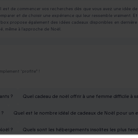
al est de commencer vos recherches dès que vous avez une idée des
mparer et de choisir une expérience qui leur ressemble vraiment. E
box propose également des idées cadeaux disponibles en dernière m
té, même à l’approche de Noël.
implement “profite" !
ants ?
Quel cadeau de noël offrir à une femme difficile à sa
 ?
Quel est le nombre idéal de cadeaux de Noël pour un e
Noël ?
Quels sont les hébergements insolites les plus ten