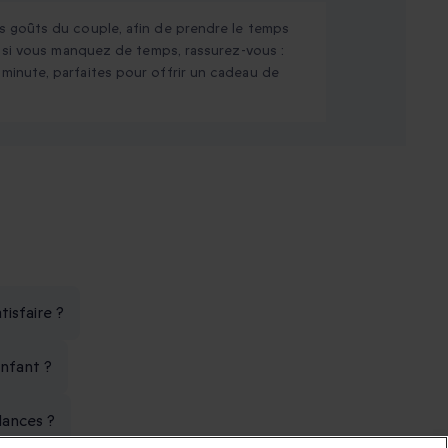
 goûts du couple, afin de prendre le temps
t si vous manquez de temps, rassurez-vous :
inute, parfaites pour offrir un cadeau de
tisfaire ?
nfant ?
dances ?