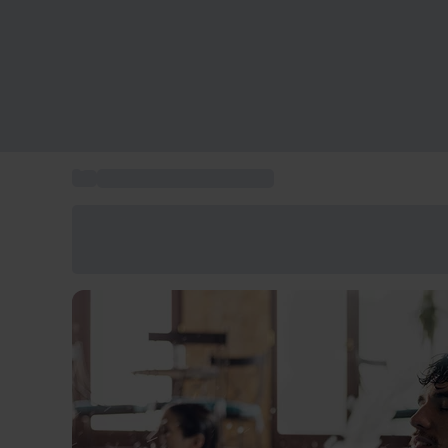
...
Meilleurs cadeaux de Noël
Économisez -25% aujourd'hui
Utilisez le code GIFT lors du paiement