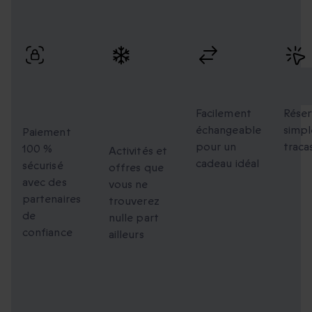
Profitez de paiements sécurisés, d’échanges flexibles et
d’une réservation simple avec une livraison rapide.
Paiement
Des
Échanges
Rés
100 %
moments
flexibles
faci
sécurisé
uniques à
Facilement
Réser
échangeable
simpl
partager
Paiement
pour un
traca
100 %
Activités et
cadeau idéal
sécurisé
offres que
avec des
vous ne
partenaires
trouverez
de
nulle part
confiance
ailleurs