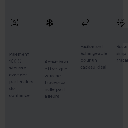
Profitez de paiements sécurisés, d’échanges flexibles et
d’une réservation simple avec une livraison rapide.
Paiement
Des
Échanges
Rés
100 %
moments
flexibles
faci
sécurisé
uniques à
Facilement
Réser
échangeable
simpl
partager
Paiement
pour un
traca
100 %
Activités et
cadeau idéal
sécurisé
offres que
avec des
vous ne
partenaires
trouverez
de
nulle part
confiance
ailleurs