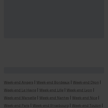
Nos idées de week-ends en France :
Week-end Angers
|
Week-end Bordeaux
|
Week-end Dijon
|
Week-end Le Havre
|
Week-end Lille
|
Week-end Lyon
|
Week-end Marseille
|
Week-end Nantes
|
Week-end Nice
|
Week-end Paris
|
Week-end Strasbourg
|
Week-end Toulon
|