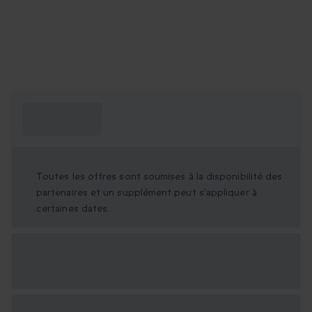
Ce que je dois
savoir ?
Toutes les offres sont soumises à la disponibilité des
partenaires et un supplément peut s'appliquer à
certaines dates.
Options cadeau
disponibles