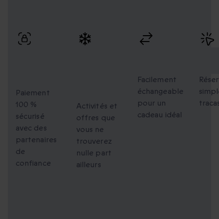
Profitez de paiements sécurisés, d’échanges flexibles et
d’une réservation simple avec une livraison rapide.
Paiement
Des
Échanges
Rés
100 %
moments
flexibles
faci
sécurisé
uniques à
Facilement
Réser
échangeable
simpl
partager
Paiement
pour un
traca
100 %
Activités et
cadeau idéal
sécurisé
offres que
avec des
vous ne
partenaires
trouverez
de
nulle part
confiance
ailleurs