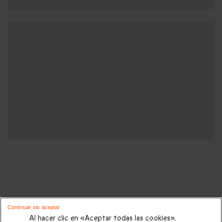
Cajas regalo románticas que podrían
Continuar sin aceptar
interesarte:
Al hacer clic en «Aceptar todas las cookies»,