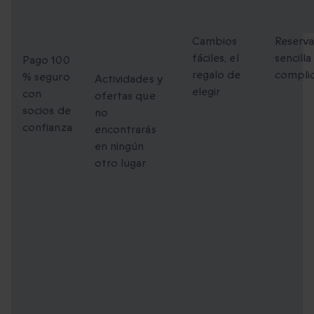
Pago
Momentos
Cambios
Reser
100 %
únicos
flexibles
fácil
seguro
para
Cambios
Reserv
fáciles, el
sencilla
compartir
Pago 100
regalo de
compli
% seguro
Actividades y
elegir
con
ofertas que
socios de
no
confianza
encontrarás
en ningún
otro lugar