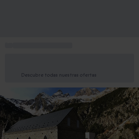
...
Escapadas de Fin de Semana
Ahorra un 15% hoy
Usa el código VERANO al finalizar la compra
Descubre todas nuestras ofertas