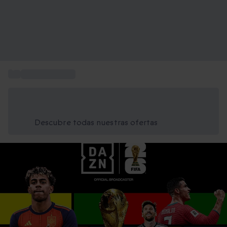
...
Paquetes DAZN
Ahorra un 15% hoy
Usa el código VERANO al finalizar la compra
Descubre todas nuestras ofertas