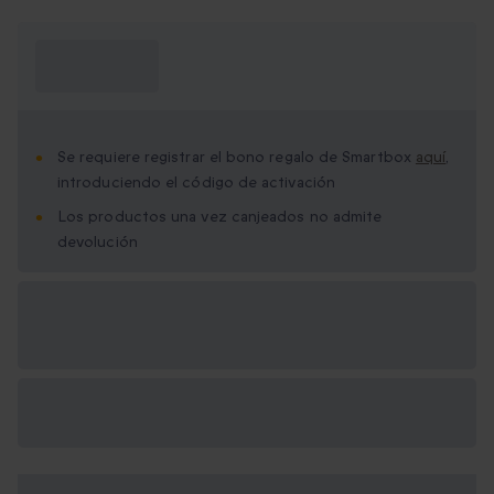
¿Qué necesito
saber?
Se requiere registrar el bono regalo de Smartbox
aquí
,
introduciendo el código de activación
Los productos una vez canjeados no admite
devolución
Opciones de regalo
disponibles