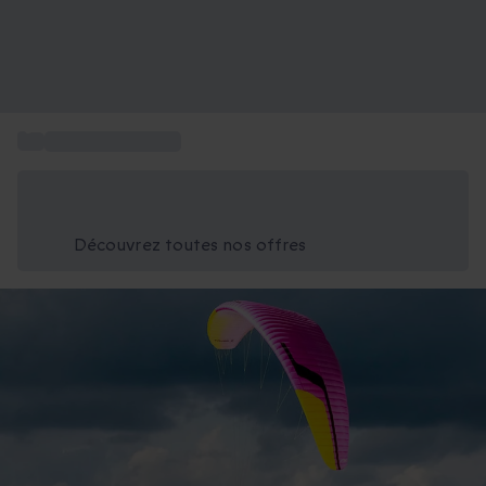
...
Saut en parapente
Économisez -25% aujourd'hui
Utilisez le code GIFT lors du paiement
Découvrez toutes nos offres