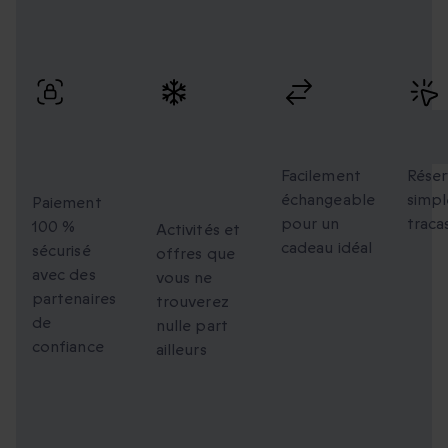
Profitez de paiements sécurisés, d’échanges flexibles et
d’une réservation simple avec une livraison rapide.
Paiement
Des
Échanges
Rés
100 %
moments
flexibles
faci
sécurisé
uniques à
Facilement
Réser
échangeable
simpl
partager
Paiement
pour un
traca
100 %
Activités et
cadeau idéal
sécurisé
offres que
avec des
vous ne
partenaires
trouverez
de
nulle part
confiance
ailleurs