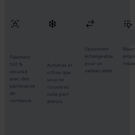
Profitez de paiements sécurisés, d’échanges flexibles et
d’une réservation simple avec une livraison rapide.
Paiement
Des
Échanges
Rés
100 %
moments
flexibles
faci
sécurisé
uniques à
Facilement
Réser
échangeable
simpl
partager
Paiement
pour un
traca
100 %
Activités et
cadeau idéal
sécurisé
offres que
avec des
vous ne
partenaires
trouverez
de
nulle part
confiance
ailleurs