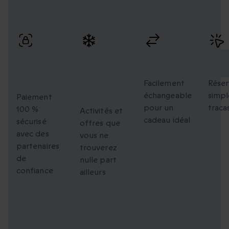
Profitez de paiements sécurisés, d’échanges flexibles et
d’une réservation simple avec une livraison rapide.
Paiement
Des
Échanges
Rés
100 %
moments
flexibles
faci
sécurisé
uniques à
Facilement
Réser
échangeable
simpl
partager
Paiement
pour un
traca
100 %
Activités et
cadeau idéal
sécurisé
offres que
avec des
vous ne
partenaires
trouverez
de
nulle part
confiance
ailleurs