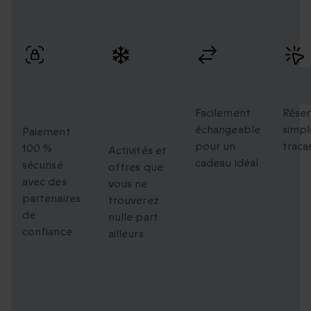
Profitez de paiements sécurisés, d’échanges flexibles et
d’une réservation simple avec une livraison rapide.
Paiement
Des
Échanges
Rés
100 %
moments
flexibles
faci
sécurisé
uniques à
Facilement
Réser
échangeable
simpl
partager
Paiement
pour un
traca
100 %
Activités et
cadeau idéal
sécurisé
offres que
avec des
vous ne
partenaires
trouverez
de
nulle part
confiance
ailleurs