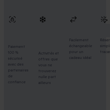
Profitez de paiements sécurisés, d’échanges flexibles et
d’une réservation simple avec une livraison rapide.
Paiement
Des
Échanges
Rés
100 %
moments
flexibles
faci
sécurisé
uniques à
Facilement
Réser
échangeable
simpl
partager
Paiement
pour un
traca
100 %
Activités et
cadeau idéal
sécurisé
offres que
avec des
vous ne
partenaires
trouverez
de
nulle part
confiance
ailleurs