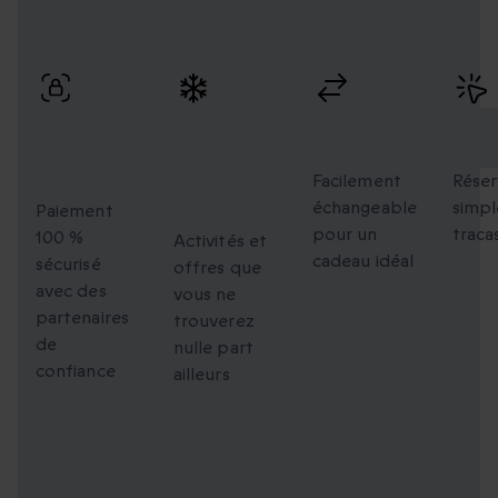
Profitez de paiements sécurisés, d’échanges flexibles et
d’une réservation simple avec une livraison rapide.
Paiement
Des
Échanges
Rés
100 %
moments
flexibles
faci
sécurisé
uniques à
Facilement
Réser
échangeable
simpl
partager
Paiement
pour un
traca
100 %
Activités et
cadeau idéal
sécurisé
offres que
avec des
vous ne
partenaires
trouverez
de
nulle part
confiance
ailleurs