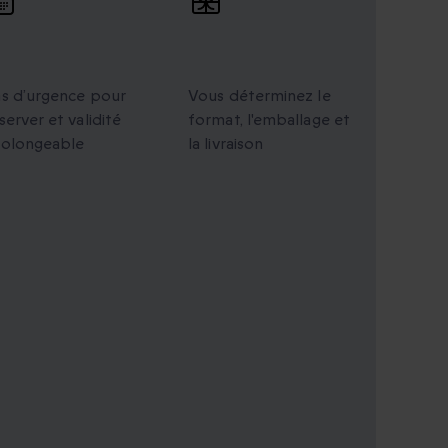
alidité
Cadeaux
rolongée
personnalisés
s d’urgence pour
Vous déterminez le
server et validité
format, l'emballage et
rolongeable
la livraison