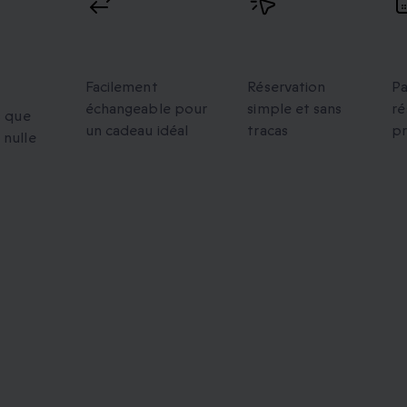
s
Échanges
Réservation
V
flexibles
facile
p
Facilement
Réservation
Pa
échangeable pour
simple et sans
ré
s que
un cadeau idéal
tracas
p
 nulle