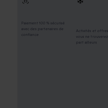
Paiement 100 %
Des moment
sécurisé
uniques à
partager
Paiement 100 % sécurisé
avec des partenaires de
Activités et offre
confiance
vous ne trouverez
part ailleurs