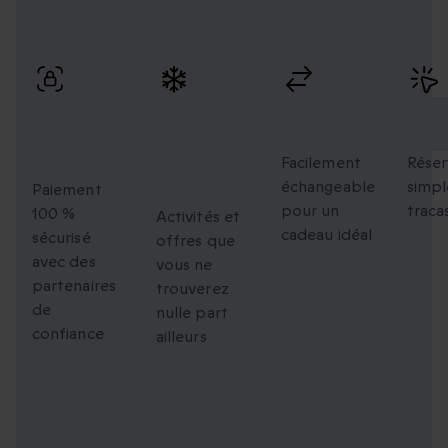
Profitez de paiements sécurisés, d’échanges flexibles et
d’une réservation simple avec une livraison rapide.
Paiement
Des
Échanges
Rés
100 %
moments
flexibles
faci
sécurisé
uniques à
Facilement
Réser
échangeable
simpl
partager
Paiement
pour un
traca
100 %
Activités et
cadeau idéal
sécurisé
offres que
avec des
vous ne
partenaires
trouverez
de
nulle part
confiance
ailleurs