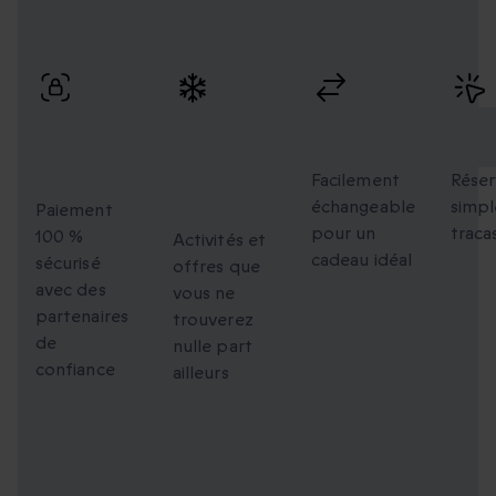
Profitez de paiements sécurisés, d’échanges flexibles et
d’une réservation simple avec une livraison rapide.
Paiement
Des
Échanges
Rés
100 %
moments
flexibles
faci
sécurisé
uniques à
Facilement
Réser
échangeable
simpl
partager
Paiement
pour un
traca
100 %
Activités et
cadeau idéal
sécurisé
offres que
avec des
vous ne
partenaires
trouverez
de
nulle part
confiance
ailleurs