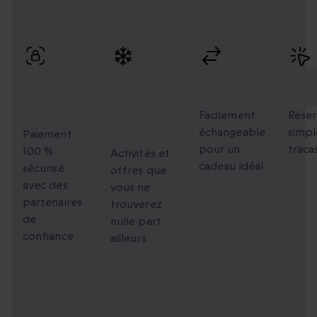
Profitez de paiements sécurisés, d’échanges flexibles et
d’une réservation simple avec une livraison rapide.
Paiement
Des
Échanges
Rés
100 %
moments
flexibles
faci
sécurisé
uniques à
Facilement
Réser
échangeable
simpl
partager
Paiement
pour un
traca
100 %
Activités et
cadeau idéal
sécurisé
offres que
avec des
vous ne
partenaires
trouverez
de
nulle part
confiance
ailleurs