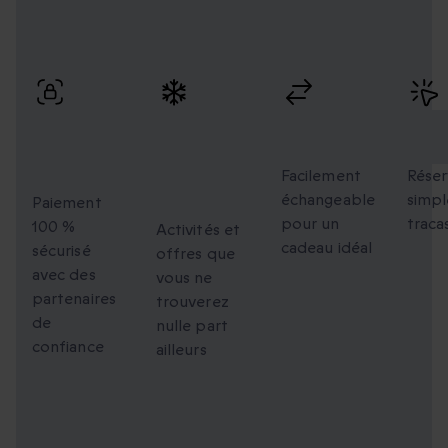
Profitez de paiements sécurisés, d’échanges flexibles et
d’une réservation simple avec une livraison rapide.
Paiement
Des
Échanges
Rés
100 %
moments
flexibles
faci
sécurisé
uniques à
Facilement
Réser
échangeable
simpl
partager
Paiement
pour un
traca
100 %
Activités et
cadeau idéal
sécurisé
offres que
avec des
vous ne
partenaires
trouverez
de
nulle part
confiance
ailleurs