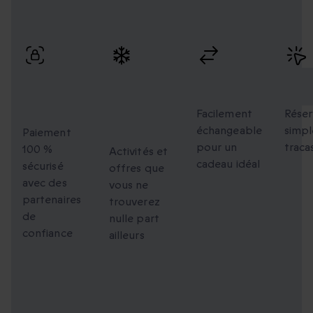
Profitez de paiements sécurisés, d’échanges flexibles et
d’une réservation simple avec une livraison rapide.
Paiement
Des
Échanges
Rés
100 %
moments
flexibles
faci
sécurisé
uniques à
Facilement
Réser
échangeable
simpl
partager
Paiement
pour un
traca
100 %
Activités et
cadeau idéal
sécurisé
offres que
avec des
vous ne
partenaires
trouverez
de
nulle part
confiance
ailleurs