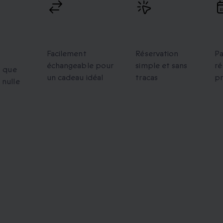
s
Échanges
Réservation
V
flexibles
facile
p
Facilement
Réservation
Pa
échangeable pour
simple et sans
ré
s que
un cadeau idéal
tracas
p
 nulle