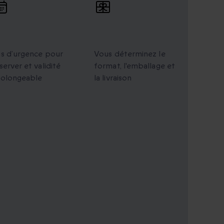
alidité
Cadeaux
rolongée
personnalisés
s d’urgence pour
Vous déterminez le
server et validité
format, l'emballage et
rolongeable
la livraison