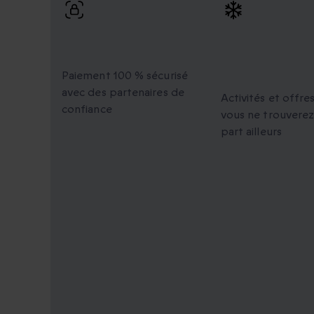
Paiement 100 %
Des moment
sécurisé
uniques à
partager
Paiement 100 % sécurisé
avec des partenaires de
Activités et offre
confiance
vous ne trouverez
part ailleurs