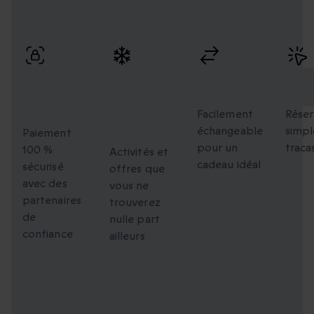
Profitez de paiements sécurisés, d’échanges flexibles et
d’une réservation simple avec une livraison rapide.
Paiement
Des
Échanges
Rés
100 %
moments
flexibles
faci
sécurisé
uniques à
Facilement
Réser
échangeable
simpl
partager
Paiement
pour un
traca
100 %
Activités et
cadeau idéal
sécurisé
offres que
avec des
vous ne
partenaires
trouverez
de
nulle part
confiance
ailleurs