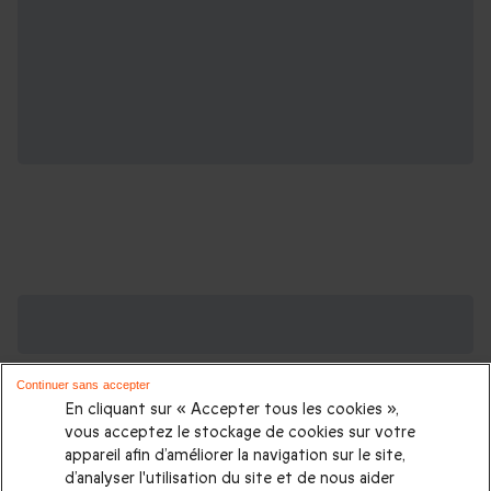
Des Coffrets pour toutes les occasions : les
plus demandés
Continuer sans accepter
Cadeau anniversaire femme
|
Cadeau anniversaire homme
|
En cliquant sur « Accepter tous les cookies »,
Coffret cadeau Noël
|
Cadeau Noël femme
|
Cadeau Noël
vous acceptez le stockage de cookies sur votre
appareil afin d’améliorer la navigation sur le site,
homme
|
Idée cadeau Femme
|
Idée cadeau Homme
|
d’analyser l'utilisation du site et de nous aider