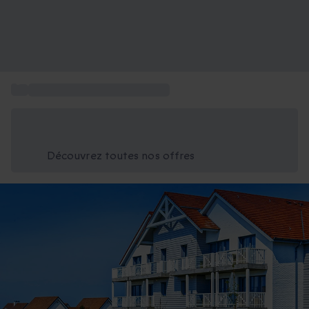
...
Box séjour famille 4 personnes
Économisez -25% aujourd'hui
Utilisez le code GIFT lors du paiement
Découvrez toutes nos offres