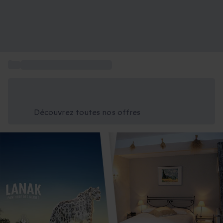
...
Ticket ZooParc de Beauval
Économisez -25% aujourd'hui
Utilisez le code GIFT lors du paiement
Découvrez toutes nos offres