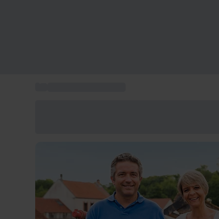
...
Gastronomie à domicile
Économisez -25% aujourd'hui
Utilisez le code GIFT lors du paiement