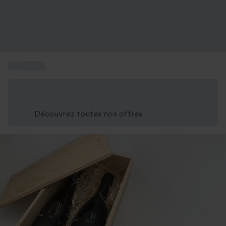
...
Box vin
Économisez -25% aujourd'hui
Utilisez le code GIFT lors du paiement
Découvrez toutes nos offres