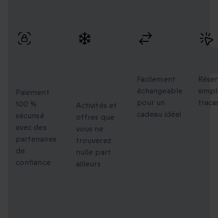
Profitez de paiements sécurisés, d’échanges flexibles et
d’une réservation simple avec une livraison rapide.
Paiement
Des
Échanges
Rés
100 %
moments
flexibles
faci
sécurisé
uniques à
Facilement
Réser
échangeable
simpl
partager
Paiement
pour un
traca
100 %
Activités et
cadeau idéal
sécurisé
offres que
avec des
vous ne
partenaires
trouverez
de
nulle part
confiance
ailleurs