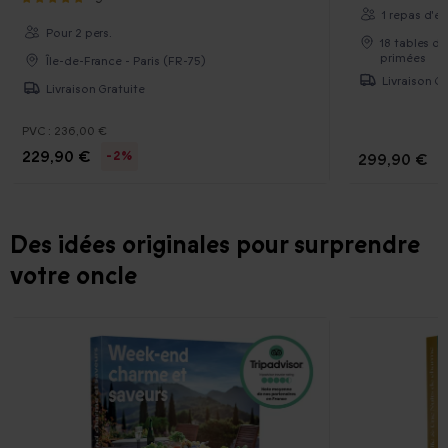
1 repas d'e
Pour 2 pers.
18 tables d
primées
Île-de-France - Paris (FR-75)
Livraison Gr
Livraison Gratuite
PVC :
236,00 €
229,90 €
-2%
299,90 €
Des idées originales pour surprendre
votre oncle