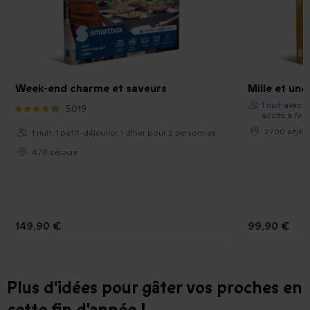
Week-end charme et saveurs
Mille et un
1 nuit avec 
5019
accès à l'e
2700 séjou
1 nuit, 1 petit-déjeuner, 1 dîner pour 2 personnes
470 séjours
149,90 €
99,90 €
Plus d'idées pour gâter vos proches en