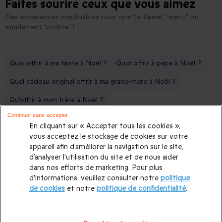
Faites sourire ceux que vous aimez
Des expériences inoubliables pour dire “je t’aime”, “merci” ou
simplement “profite" !
Quoi offrir à ma tante à Noël ?
Quoi offrir à papa à Noël ?
Quel cadeau original offrir à ma grand-mère à Noël ?
Qu'offrir à mon frère à Noël ?
Continuer sans accepter
Quel cadeau de Noël offrir à ma mère ?
En cliquant sur « Accepter tous les cookies »,
Quel cadeau offrir à mes parents pour leur anniversaire de mariage
vous acceptez le stockage de cookies sur votre
appareil afin d’améliorer la navigation sur le site,
Quel cadeau d'anniversaire offrir à ma fille ?
d’analyser l'utilisation du site et de nous aider
dans nos efforts de marketing. Pour plus
Quel cadeau d'anniversaire pour mon père ?
d'informations, veuillez consulter notre
politique
de cookies
et notre
politique de confidentialité
.
Comment trouver le séjour insolite parfait pour toute la famille ?