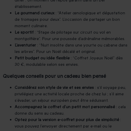
dîner”. Un moment de repos garanti dans un bel
établissement.
Le gourmand curieux
: “Atelier œnologique et dégustation
de fromages pour deux”. L’occasion de partager un bon
moment culinaire.
Le sportif
: “Stage de pilotage sur circuit ou vol en
montgolfière”. Pour une poussée d’adrénaline mémorables.
L’aventurier
: “Nuit insolite dans une yourte ou cabane dans
les arbres”. Pour un Noël décalé et original.
Petit budget ou idée flexible
: “Coffret Joyeux Noël” dès
30 €, modulable selon ses envies.
Quelques conseils pour un cadeau bien pensé
Considérez son style de vie et ses envies
: s’il voyage peu,
privilégiez une activité locale proche de chez lui ; s’il aime
s’évader, un séjour européen peut être séduisant.
Accompagnez le coffret d’un petit mot personnalisé
: cela
donne du sens au cadeau.
Optez pour la version e-coffret pour plus de simplicité
:
vous pouvez l’envoyer directement par e-mail ou le