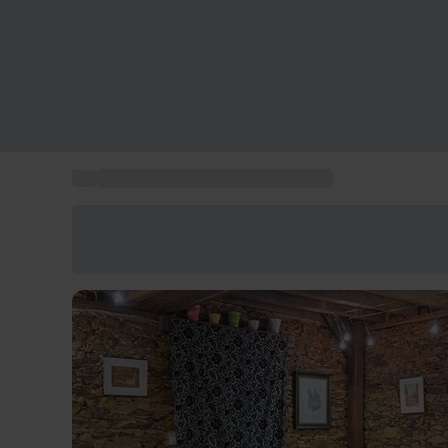
...
Restaurant gastronomique Angers
Économisez -25% aujourd'hui
Utilisez le code GIFT lors du paiement