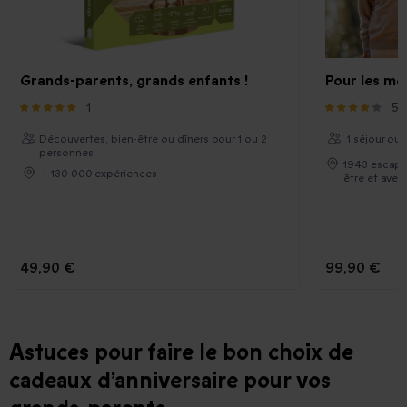
Grands-parents, grands enfants !
Pour les me
1
56
Découvertes, bien-être ou dîners pour 1 ou 2
1 séjour ou 
personnes
1943 escapad
+ 130 000 expériences
être et aven
49,90 €
99,90 €
Astuces pour faire le bon choix de
cadeaux d’anniversaire pour vos