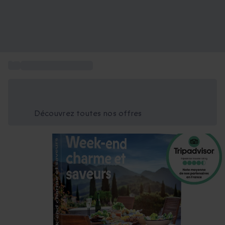
...
Box Séjour gourmand
Économisez -25% aujourd'hui
Utilisez le code GIFT lors du paiement
Découvrez toutes nos offres