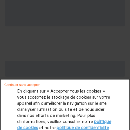
Des Coffrets pour toutes les occasions : les
plus demandés
Continuer sans accepter
Cadeau anniversaire femme
|
Cadeau anniversaire homme
|
En cliquant sur « Accepter tous les cookies »,
Coffret cadeau Noël
|
Cadeau Noël femme
|
Cadeau Noël
vous acceptez le stockage de cookies sur votre
appareil afin d’améliorer la navigation sur le site,
homme
|
Idée cadeau Femme
|
Idée cadeau Homme
|
d’analyser l'utilisation du site et de nous aider
Cadeau Couple
|
Cadeaux Fête des Mères
|
Cadeaux Fête
dans nos efforts de marketing. Pour plus
d'informations, veuillez consulter notre
politique
des Pères
|
Cadeaux Saint Valentin
|
Cadeaux Saint Valentin
de cookies
et notre
politique de confidentialité
.