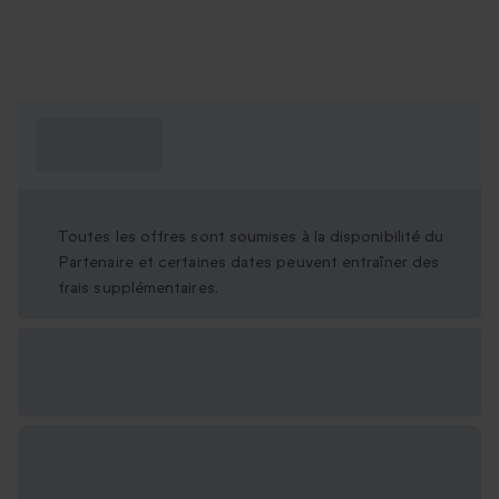
Ce que je dois
savoir ?
Toutes les offres sont soumises à la disponibilité du
Partenaire et certaines dates peuvent entraîner des
frais supplémentaires.
Options cadeau
disponibles