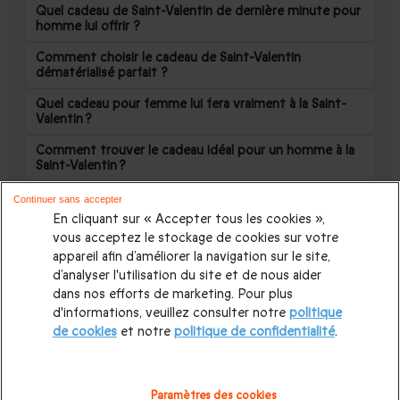
Quel cadeau de Saint-Valentin de dernière minute pour
homme lui offrir ?
Comment choisir le cadeau de Saint-Valentin
dématérialisé parfait ?
Quel cadeau pour femme lui fera vraiment à la Saint-
Valentin ?
Comment trouver le cadeau idéal pour un homme à la
Saint-Valentin ?
Quelles idées cadeaux de Saint-Valentin à moins de 100
Continuer sans accepter
€ ?
En cliquant sur « Accepter tous les cookies »,
vous acceptez le stockage de cookies sur votre
Quelles idées cadeaux de Saint-Valentin à moins de 50
appareil afin d’améliorer la navigation sur le site,
€ ?
d’analyser l'utilisation du site et de nous aider
Meilleur cadeau de St Valentin
dans nos efforts de marketing. Pour plus
d'informations, veuillez consulter notre
politique
Quel cadeau offrir pour une 1ère Saint Valentin
de cookies
et notre
politique de confidentialité
.
ensemble ?
Quels coffrets Saint-Valentin font vraiment plaisir ?
Paramètres des cookies