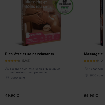
Bien-être et soins relaxants
Massage et
5245
21
1 séance bien-être jusqu’à 2h selon les
1 séance bi
partenaires pour 1 personne
2500 soins
7500 soins
49,90 €
99,90 €