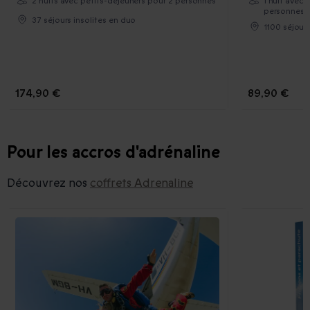
2 nuits avec petits-déjeuners pour 2 personnes
1 nuit avec 
personnes
37 séjours insolites en duo
1100 séjour
174,90 €
89,90 €
Pour les accros d'adrénaline
Découvrez nos
coffrets Adrenaline