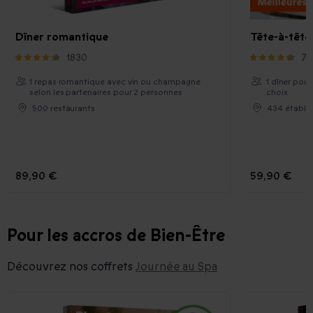
Dîner romantique
Tête-à-têt
1830
72
1 repas romantique avec vin ou champagne
1 dîner pour
selon les partenaires pour 2 personnes
choix
500 restaurants
434 établi
89,90 €
59,90 €
Pour les accros de Bien-Être
Découvrez nos coffrets
Journée au Spa