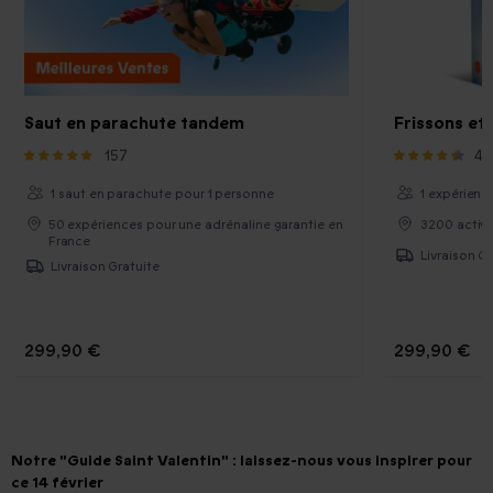
Saut en parachute tandem
Frissons et
157
40
1 saut en parachute pour 1 personne
1 expérienc
50 expériences pour une adrénaline garantie en
3200 activi
France
Livraison Gr
Livraison Gratuite
299,90 €
299,90 €
Notre "Guide Saint Valentin" : laissez-nous vous inspirer pour
ce 14 février