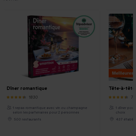
Dîner romantique
Tête-à-têt
1830
72
1 repas romantique avec vin ou champagne
1 dîner pour
selon les partenaires pour 2 personnes
choix
500 restaurants
437 établi