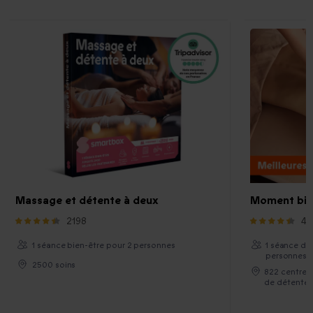
Massage et détente à deux
Moment bie
2198
45
1 séance bien-être pour 2 personnes
1 séance de 
personnes
2500 soins
822 centres
de détente !