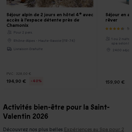
Séjour alpin de 2 jours en hôtel 4* avec
Séjour en a
accès à l'espace détente près de
rêver
Chamonix
16
Pour 2 pers.
1 ou 2 nuits 
Rhône-Alpes - Haute-Savoie (FR-74)
spa selon le
Livraison Gratuite
2400 séjou
PVC :
328,00 €
194,90 €
-40%
159,90 €
Activités bien-être pour la Saint-
Valentin 2026
Découvrez nos plus belles
Expériences au Spa pour 2