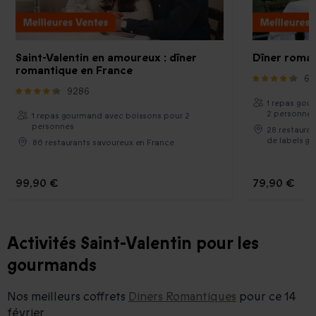
Saint-Valentin en amoureux : dîner
Dîner roman
romantique en France
61
9286
1 repas gou
2 personnes
1 repas gourmand avec boissons pour 2
personnes
28 restauran
de labels g
86 restaurants savoureux en France
99,90 €
79,90 €
Activités Saint-Valentin pour les
gourmands
Nos meilleurs coffrets
Diners Romantiques
pour ce 14
février