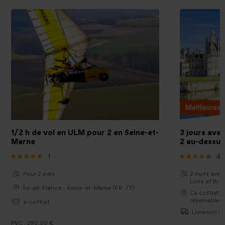
1/2 h de vol en ULM pour 2 en Seine-et-
3 jours ave
Marne
2 au-dessus
1
41
Pour 2 pers.
2 nuits avec
Loire et 1h 
Île-de-France - Seine-et-Marne (FR-77)
Ce coffret 
réservables
e-coffret
Livraison Gr
PVC :
280,00 €