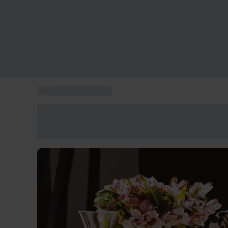
...
Activités en PACA
Économisez -25% aujourd'hui
Utilisez le code GIFT lors du paiement