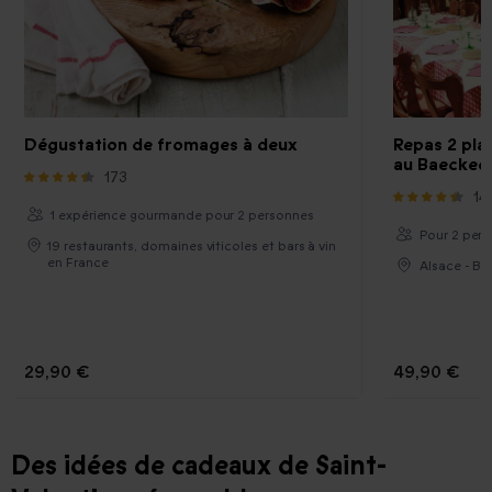
Dégustation de fromages à deux
Repas 2 pla
au Baeckeof
173
14
1 expérience gourmande pour 2 personnes
Pour 2 pers
19 restaurants, domaines viticoles et bars à vin
en France
Alsace - Ba
29,90 €
49,90 €
Des idées de cadeaux de Saint-