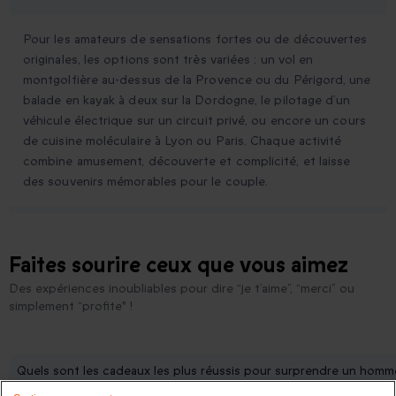
Pour les amateurs de sensations fortes ou de découvertes
originales, les options sont très variées : un vol en
montgolfière au-dessus de la Provence ou du Périgord, une
balade en kayak à deux sur la Dordogne, le pilotage d’un
véhicule électrique sur un circuit privé, ou encore un cours
de cuisine moléculaire à Lyon ou Paris. Chaque activité
combine amusement, découverte et complicité, et laisse
des souvenirs mémorables pour le couple.
Faites sourire ceux que vous aimez
Des expériences inoubliables pour dire “je t’aime”, “merci” ou
simplement “profite" !
Quels sont les cadeaux les plus réussis pour surprendre un homme 