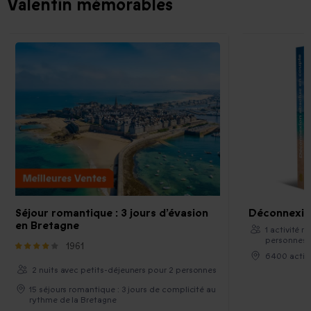
Valentin mémorables
Séjour romantique : 3 jours d’évasion
Déconnexio
en Bretagne
1 activité 
personnes
1961
6400 activi
2 nuits avec petits-déjeuners pour 2 personnes
15 séjours romantique : 3 jours de complicité au
rythme de la Bretagne